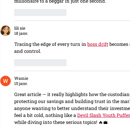
millionaire to a beggar in just one second.
J'aime
Répondre
lili xie
18 janv.
Tracing the edge of every turn in 
boss drift
 becomes
and control.
J'aime
Répondre
Wamie
15 janv.
Great article — it really highlights how the custodian 
protecting our savings and building trust in the mark
anyone wanting to better understand their investme
feel a bit cold, nothing like a 
Devil Slash Youth Puffe
while diving into these serious topics! 🔥💼