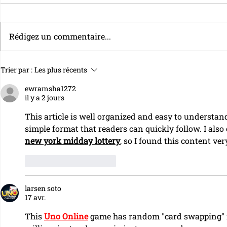
Rédigez un commentaire...
Le Livret A connaît son pire
Le taux du 
Trier par :
Les plus récents
premier semestre jamais
relevé à 1,
ewramsha1272
enregistré
il y a 2 jours
This article is well organized and easy to understand
simple format that readers can quickly follow. I also
new york midday lottery
, so I found this content ver
J'aime
Répondre
larsen soto
17 avr.
This 
Uno Online
 game has random "card swapping" 