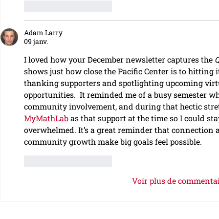
J'aime
Répondre
Adam Larry
09 janv.
I loved how your December newsletter captures the 
Q
shows just how close the Pacific Center is to hitting i
thanking supporters and spotlighting upcoming vir
opportunities.  It reminded me of a busy semester w
community involvement, and during that hectic stre
MyMathLab
 as that support at the time so I could st
overwhelmed. It’s a great reminder that connection 
community growth make big goals feel possible.
J'aime
Répondre
Voir plus de commenta