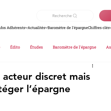
Recherche
nfos Adhérents
Actualités
Baromètre de l'épargne
Chiffres clés
e
Édito
Études
Baromètre de l'épargne
As
Analyse
epargne
Actualités
 acteur discret mais
téger l’épargne