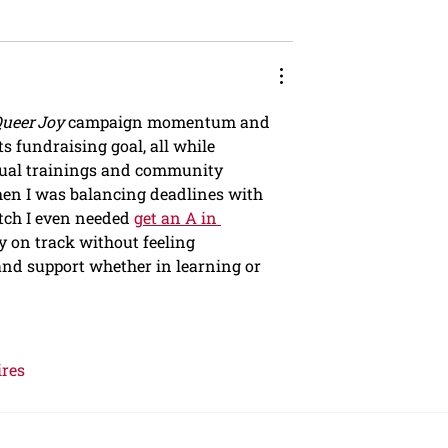
ueer Joy
 campaign momentum and 
ts fundraising goal, all while 
tual trainings and community 
hen I was balancing deadlines with 
tch I even needed 
get an A in 
ay on track without feeling 
and support whether in learning or 
ires