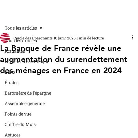
Tous les articles
Cercle des Épargnants
16 janv. 2025
1 min de lecture
Tous les articles
La Banque de France révèle une
Actualités
augmentation du surendettement
Le Conseil Scientifique
des ménages en France en 2024
Édito
Études
Baromètre de l'épargne
Assemblée générale
Points de vue
Chiffre du Mois
Astuces