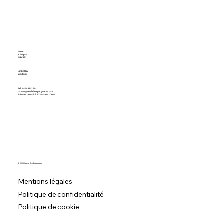
Home
A Propos
Contact
LinkedIn
YouTube
Tél : 01 58 38 13 69
contact@cercledesepargnants.com
2-8 rue Cherubini, 93210 Saint-Denis
© 2026 Cercle Des Épargnants
Mentions légales
Politique de confidentialité
Politique de cookie