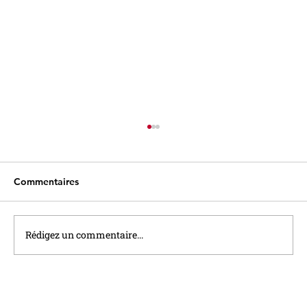
Commentaires
Rédigez un commentaire...
Le taux du Livret A sera relevé à 1,7%
au 1er Août