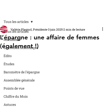
Tous les articles
Valérie Plagnol, Présidente
3 juin 2025
2 min de lecture
Tous les articles
L’épargne : une affaire de femmes
Actualités
(également !)
Le Conseil Scientifique
Édito
Études
Baromètre de l'épargne
Assemblée générale
Points de vue
Chiffre du Mois
Astuces