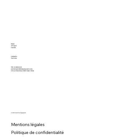
Home
A Propos
Contact
LinkedIn
YouTube
Tél : 01 58 38 13 69
contact@cercledesepargnants.com
2-8 rue Cherubini, 93210 Saint-Denis
© 2026 Cercle Des Épargnants
Mentions légales
Politique de confidentialité