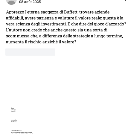
08 août 2025
Apprezzo l'eterna saggezza di Buffett: trovare aziende 
affidabili, avere pazienza e valutare il valore reale: questa è la 
vera scienza degli investimenti. E che dire del gioco d'azzardo? 
L'autore non crede che anche questo sia una sorta di 
scommessa che, a differenza delle strategie a lungo termine, 
aumenta il rischio anziché il valore?
J'aime
Répondre
Home
A Propos
Contact
LinkedIn
YouTube
Tél : 01 58 38 13 69
contact@cercledesepargnants.com