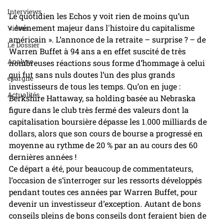
Interviews
Le quotidien les Echos y voit rien de moins qu’un 
« événement majeur dans l'histoire du capitalisme 
Videos
américain ». L’annonce de la retraite – surprise ? – de 
Le Dossier
Warren Buffet à 94 ans a en effet suscité de très 
Analyse
nombreuses réactions sous forme d’hommage à celui 
qui fut sans nuls doutes l’un des plus grands 
epargne
investisseurs de tous les temps. Qu’on en juge : 
Actualités
Berkshire Hattaway, sa holding basée au Nebraska 
figure dans le club très fermé des valeurs dont la 
capitalisation boursière dépasse les 1.000 milliards de 
dollars, alors que son cours de bourse a progressé en 
moyenne au rythme de 20 % par an au cours des 60 
dernières années !
Ce départ a été, pour beaucoup de commentateurs, 
l’occasion de s’interroger sur les ressorts développés 
pendant toutes ces années par Warren Buffet, pour 
devenir un investisseur d’exception. Autant de bons 
conseils pleins de bons conseils dont feraient bien de 