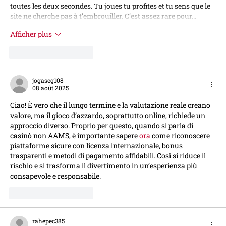
toutes les deux secondes. Tu joues tu profites et tu sens que le 
site ne cherche pas à t’embrouiller. C’est assez rare pour…
Afficher plus
J'aime
Répondre
jogaseg108
08 août 2025
Ciao! È vero che il lungo termine e la valutazione reale creano 
valore, ma il gioco d’azzardo, soprattutto online, richiede un 
approccio diverso. Proprio per questo, quando si parla di 
casinò non AAMS, è importante sapere 
ora
 come riconoscere 
piattaforme sicure con licenza internazionale, bonus 
trasparenti e metodi di pagamento affidabili. Così si riduce il 
rischio e si trasforma il divertimento in un’esperienza più 
consapevole e responsabile.
J'aime
Répondre
rahepec385