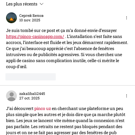
Les plus récents
Le taux du Livret A sera relevé à 1,7%
au 1er Août
Сергей Белов
10 nov. 2025
Je suis tombé sur ce post et ça m’a donné envie d’essayer 
https://pinco-casinoapp.com/
 . L’installation s’est faite sans 
accrocs, l’interface est fluide et les jeux démarrent rapidement. 
Ce que j’ai beaucoup apprécié c’est l’absence de fenêtres 
intrusives ou de publicités agressives. Si vous cherchez une 
appli de casino sans complication inutile, celle-ci mérite le 
coup d'œil.
J'aime
Répondre
zakalibali2445
27 oct. 2025
J’ai découvert 
pinco uz
 en cherchant une plateforme un peu 
plus simple que les autres et je dois dire que ça marche plutôt 
bien. Les jeux se lancent vite même quand la connexion n’est 
pas parfaite. Les retraits ne restent pas bloqués pendant des 
jours et on ne se fait pas agresser par des fenêtres de pub 