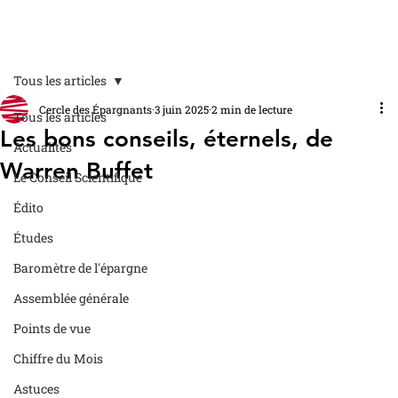
Tous les articles
Cercle des Épargnants
3 juin 2025
2 min de lecture
Tous les articles
Les bons conseils, éternels, de
Actualités
Warren Buffet
Le Conseil Scientifique
Édito
Études
Baromètre de l'épargne
Assemblée générale
Points de vue
Chiffre du Mois
Astuces