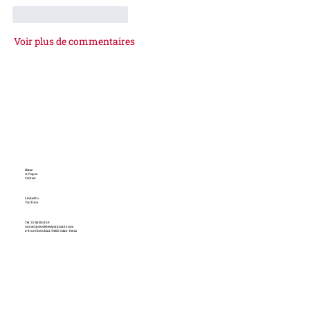
J'aime
Répondre
Voir plus de commentaires
Home
A Propos
Contact
LinkedIn
YouTube
Tél : 01 58 38 13 69
contact@cercledesepargnants.com
2-8 rue Cherubini, 93210 Saint-Denis