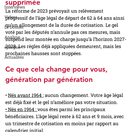
supprimée
Interviews
La réforme de 2023 prévoyait un relèvement 
Videos
progressif de l’âge légal de départ de 62 à 64 ans ainsi 
qu’un allongement de la durée de cotisation. Le gel 
Le Dossier
voté par les députés n’annule pas ces mesures, mais 
Analyse
suspend leur montée en charge jusqu’à l’horizon 2027-
2028. Les règles déjà appliquées demeurent, mais les 
epargne
prochaines hausses sont stoppées.
Actualités
Ce que cela change pour vous, 
génération par génération
• 
Nés avant 1964 :
 aucun changement. Votre âge légal 
est déjà fixé et le gel n’améliore pas votre situation.
• Nés en 1964 : 
vous êtes parmi les principaux 
bénéficiaires. L’âge légal reste à 62 ans et 9 mois, avec 
un trimestre de cotisation en moins par rapport au 
calendrier initial.