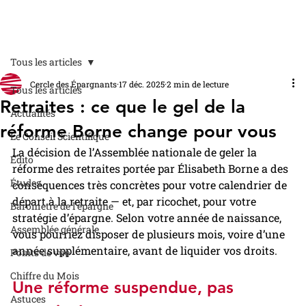
Tous les articles
Cercle des Épargnants
17 déc. 2025
2 min de lecture
Tous les articles
Retraites : ce que le gel de la
Actualités
réforme Borne change pour vous
Le Conseil Scientifique
La décision de l’Assemblée nationale de geler la 
Édito
réforme des retraites portée par Élisabeth Borne a des 
Études
conséquences très concrètes pour votre calendrier de 
départ à la retraite — et, par ricochet, pour votre 
Baromètre de l'épargne
stratégie d’épargne. Selon votre année de naissance, 
Assemblée générale
vous pourriez disposer de plusieurs mois, voire d’une 
année supplémentaire, avant de liquider vos droits.
Points de vue
Chiffre du Mois
Une réforme suspendue, pas 
Astuces