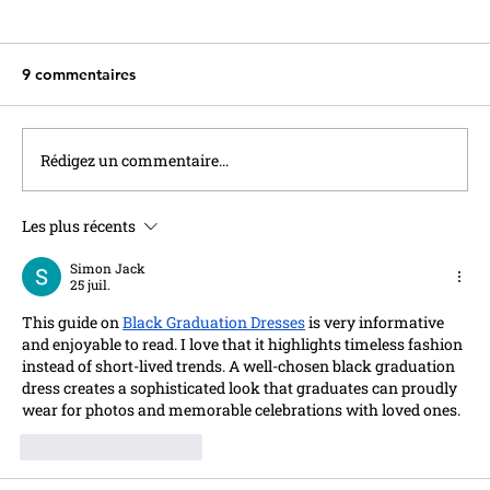
9 commentaires
Rédigez un commentaire...
Les plus récents
Le taux du Livret A sera relevé à 1,7%
au 1er Août
Simon Jack
25 juil.
This guide on 
Black Graduation Dresses
 is very informative 
and enjoyable to read. I love that it highlights timeless fashion 
instead of short-lived trends. A well-chosen black graduation 
dress creates a sophisticated look that graduates can proudly 
wear for photos and memorable celebrations with loved ones.
J'aime
Répondre