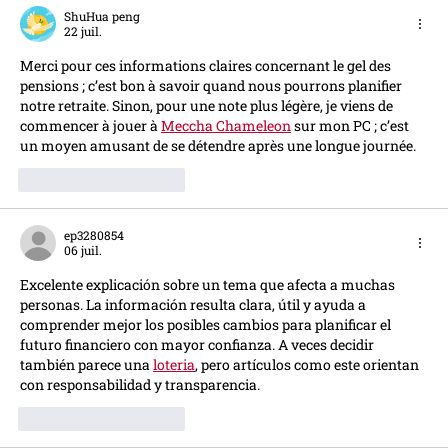
ShuHua peng
22 juil.
Merci pour ces informations claires concernant le gel des 
pensions ; c’est bon à savoir quand nous pourrons planifier 
notre retraite. Sinon, pour une note plus légère, je viens de 
commencer à jouer à 
Meccha Chameleon
 sur mon PC ; c’est 
un moyen amusant de se détendre après une longue journée.
J'aime
Répondre
ep3280854
06 juil.
Excelente explicación sobre un tema que afecta a muchas 
personas. La información resulta clara, útil y ayuda a 
comprender mejor los posibles cambios para planificar el 
futuro financiero con mayor confianza. A veces decidir 
también parece una 
loteria
, pero artículos como este orientan 
con responsabilidad y transparencia.
J'aime
Répondre