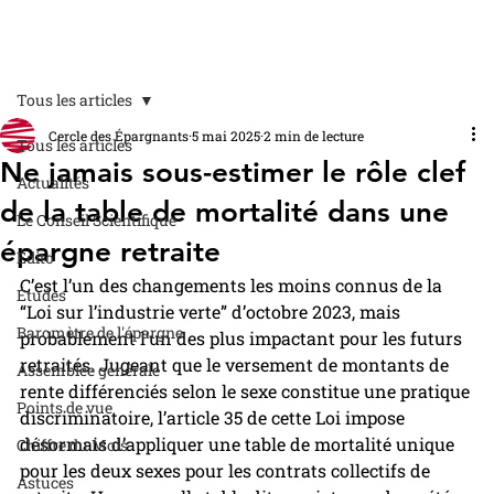
Tous les articles
Cercle des Épargnants
5 mai 2025
2 min de lecture
Tous les articles
Ne jamais sous-estimer le rôle clef
Actualités
de la table de mortalité dans une
Le Conseil Scientifique
épargne retraite
Édito
C’est l’un des changements les moins connus de la 
Études
“Loi sur l’industrie verte” d’octobre 2023, mais 
Baromètre de l'épargne
probablement l’un des plus impactant pour les futurs 
retraités. Jugeant que le versement de montants de 
Assemblée générale
rente différenciés selon le sexe constitue une pratique 
Points de vue
discriminatoire, l’article 35 de cette Loi impose 
désormais d’appliquer une table de mortalité unique 
Chiffre du Mois
pour les deux sexes pour les contrats collectifs de 
Astuces