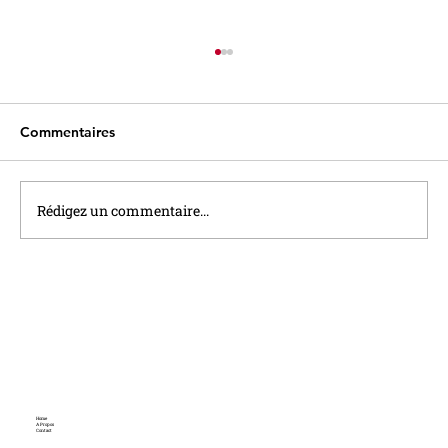
Commentaires
Rédigez un commentaire...
Le taux du Livret A sera relevé à 1,7%
au 1er Août
Home
A Propos
Contact