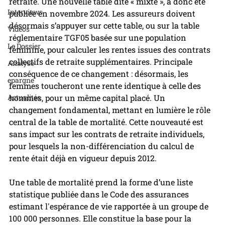
retraite. Une nouvelle table dite « mixte », a donc été 
Interviews
publiée en novembre 2024. Les assureurs doivent 
désormais s’appuyer sur cette table, ou sur la table 
Videos
réglementaire TGF05 basée sur une population 
Le Dossier
féminine, pour calculer les rentes issues des contrats 
collectifs de retraite supplémentaires. Principale 
Analyse
conséquence de ce changement : désormais, les 
epargne
femmes toucheront une rente identique à celle des 
Actualités
hommes, pour un même capital placé. Un 
changement fondamental, mettant en lumière le rôle 
central de la table de mortalité. Cette nouveauté est 
sans impact sur les contrats de retraite individuels, 
pour lesquels la non-différenciation du calcul de 
rente était déjà en vigueur depuis 2012.
Une table de mortalité prend la forme d’une liste 
statistique publiée dans le Code des assurances 
estimant l'espérance de vie rapportée à un groupe de 
100 000 personnes. Elle constitue la base pour la 