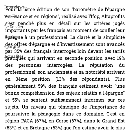
Interviews
Pour la 5ème édition de son "baromètre de l’épargne 
en France et en régions", réalisé avec l’Ifop, Altaprofits 
Videos
s’est penché plus en détail sur les critères jugés 
Le Dossier
importants par les français au moment de confier leur 
Analyse
épargne à un professionnel. La clarté et la simplicité 
des offres d’épargne et d’investissement sont avancés 
epargne
par 35% des français interrogés loin devant les tarifs 
Actualités
pratiqués qui arrivent en seconde position avec 19% 
des personnes interrogées. La réputation du 
professionnel, son ancienneté et sa notoriété arrivent 
en 3ème position (13% des répondants). Plus 
généralement 59% des français estiment avoir "une 
bonne compréhension des enjeux relatifs à l’épargne" 
et 55% se sentent suffisamment informés sur ces 
sujets. Un niveau qui témoigne de l’importance de 
poursuivre la pédagogie dans ce domaine. C’est en 
région PACA (67%), en Corse (67%), dans le Grand-Est 
(63%) et en Bretagne (63%) que l’on estime avoir le plus 