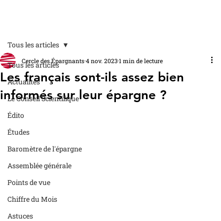
Tous les articles
Cercle des Épargnants
4 nov. 2023
1 min de lecture
Tous les articles
Les français sont-ils assez bien
Actualités
informés sur leur épargne ?
Le Conseil Scientifique
Édito
Études
Baromètre de l'épargne
Assemblée générale
Points de vue
Chiffre du Mois
Astuces