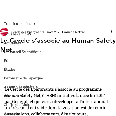
Tous les articles
Cercle des Épargnants
1 nov. 2023
1 min de lecture
Tous les articles
Le Cercle s’associe au Human Safety
Actualités
Net
Le Conseil Scientifique
Édito
Études
Baromètre de l'épargne
Assemblée générale
Le Cercle des Epargnants s’associe au programme 
Human Safety Net, (THSN) initiative lancée fin 2017 
Points de vue
par Generali et qui vise à développer à l’international 
Chiffre du Mois
un "réseau d’entraide dont la vocation est de réunir 
Astuces
associations, collaborateurs, distributeurs, 