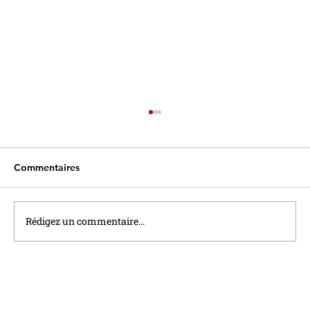
Commentaires
Rédigez un commentaire...
Le taux du Livret A sera relevé à 1,7%
au 1er Août