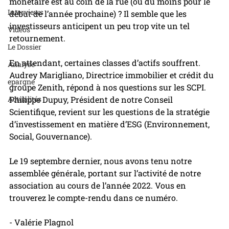
monétaire est au coin de la rue (ou du moins pour le 
Interviews
début de l’année prochaine) ? Il semble que les 
investisseurs anticipent un peu trop vite un tel 
Videos
retournement.
Le Dossier
En attendant, certaines classes d’actifs souffrent. 
Analyse
Audrey Marigliano, Directrice immobilier et crédit du 
epargne
groupe Zenith, répond à nos questions sur les SCPI. 
Actualités
Philippe Dupuy, Président de notre Conseil 
Scientifique, revient sur les questions de la stratégie 
d’investissement en matière d’ESG (Environnement, 
Social, Gouvernance).
Le 19 septembre dernier, nous avons tenu notre 
assemblée générale, portant sur l’activité de notre 
association au cours de l’année 2022. Vous en 
trouverez le compte-rendu dans ce numéro.
- Valérie Plagnol