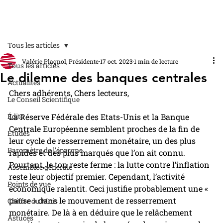
Tous les articles
Valérie Plagnol, Présidente
17 oct. 2023
1 min de lecture
Tous les articles
Le dilemne des banques centrales
Actualités
Chers adhérents, Chers lecteurs,
Le Conseil Scientifique
Édito
La Réserve Fédérale des Etats-Unis et la Banque 
Centrale Européenne semblent proches de la fin de 
Études
leur cycle de resserrement monétaire, un des plus 
Baromètre de l'épargne
rapides et des plus marqués que l’on ait connu. 
Pourtant, le ton reste ferme : la lutte contre l’inflation 
Assemblée générale
reste leur objectif premier. Cependant, l’activité 
Points de vue
économique ralentit. Ceci justifie probablement une « 
pause » dans le mouvement de resserrement 
Chiffre du Mois
monétaire. De là à en déduire que le relâchement 
Astuces