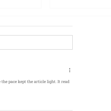
argne: les
L’assurance-vie confirme s
automatiques
grande forme en 2025 sur
n repoussés à
fond de réduction du taux
du Livret A à 1,7%
he pace kept the article light. It read 