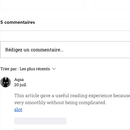
5 commentaires
Rédigez un commentaire...
Le taux du Livret A ramené à
Livrets d'ép
Trier par :
Les plus récents
1,5%
contrôles 
Aqsa
anti-doublo
20 juil.
2027
This article gave a useful reading experience because t
very smoothly without being complicated.
slot
J'aime
Répondre