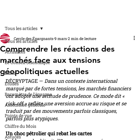
Tous les articles
Cercle des Épargnants
9 mars
2 min de lecture
Tous les articles
Comprendre les réactions des
Actualités
marchés face aux tensions
Le Conseil Scientifique
géopolitiques actuelles
Édito
DÉCRYPTAGE — 
Dans un contexte international 
Études
marqué par de fortes tensions, les marchés financiers 
Baromètre de l'épargne
ont adopté une attitude de prudence. Ce mode dit « 
risk‑off » reflète une aversion accrue au risque et se 
Assemblée générale
traduit par des mouvements parfois classiques, 
Points de vue
parfois plus atypiques. 
Chiffre du Mois
Un choc pétrolier qui rebat les cartes
Astuces