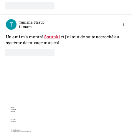
J'aime
Répondre
Tunisha Straub
11 mars
Un ami m'a montré 
Sprunki
 et j'ai tout de suite accroché au 
système de mixage musical.
J'aime
Répondre
Home
A Propos
Contact
LinkedIn
YouTube
Tél : 01 58 38 13 69
contact@cercledesepargnants.com