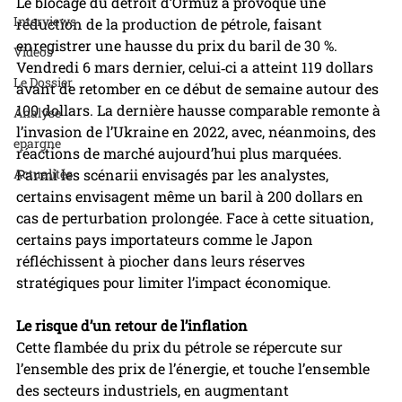
Le blocage du détroit d’Ormuz a provoqué une 
Interviews
réduction de la production de pétrole, faisant 
enregistrer une hausse du prix du baril de 30 %. 
Videos
Vendredi 6 mars dernier, celui‑ci a atteint 119 dollars 
Le Dossier
avant de retomber en ce début de semaine autour des 
100 dollars. La dernière hausse comparable remonte à 
Analyse
l’invasion de l’Ukraine en 2022, avec, néanmoins, des 
epargne
réactions de marché aujourd’hui plus marquées. 
Actualités
Parmi les scénarii envisagés par les analystes, 
certains envisagent même un baril à 200 dollars en 
cas de perturbation prolongée. Face à cette situation, 
certains pays importateurs comme le Japon 
réfléchissent à piocher dans leurs réserves 
stratégiques pour limiter l’impact économique.
Le risque d’un retour de l’inflation
Cette flambée du prix du pétrole se répercute sur 
l’ensemble des prix de l’énergie, et touche l’ensemble 
des secteurs industriels, en augmentant 