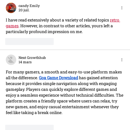
au 1er Août
candy Emily
20 juil.
I have read extensively about a variety of related topics 
retro 
games
. However, in contrast to other articles, yours left a 
particularly profound impression on me.
J'aime
Répondre
Next Growthhub
14 mars
For many gamers, a smooth and easy-to-use platform makes 
all the difference. 
Goa Game Download
 has gained attention 
because it provides simple navigation along with engaging 
gameplay. Players can quickly explore different games and 
enjoy a seamless experience without technical difficulties. The 
platform creates a friendly space where users can relax, try 
new games, and enjoy casual entertainment whenever they 
feel like taking a break online.
J'aime
Répondre