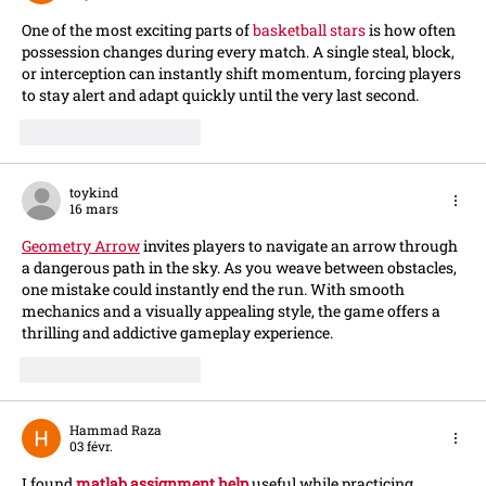
One of the most exciting parts of 
basketball stars
 is how often 
possession changes during every match. A single steal, block, 
or interception can instantly shift momentum, forcing players 
to stay alert and adapt quickly until the very last second.
J'aime
Répondre
toykind
16 mars
Geometry Arrow
 invites players to navigate an arrow through 
a dangerous path in the sky. As you weave between obstacles, 
one mistake could instantly end the run. With smooth 
mechanics and a visually appealing style, the game offers a 
thrilling and addictive gameplay experience.
J'aime
Répondre
Hammad Raza
03 févr.
I found 
matlab assignment help
 useful while practicing 