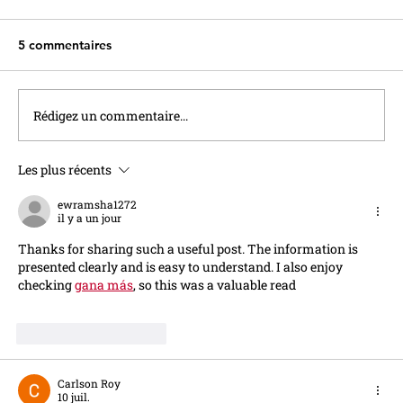
5 commentaires
Rédigez un commentaire...
LE CHIFFRE : 1,87 milliard d’euros
Les plus récents
ewramsha1272
il y a un jour
Thanks for sharing such a useful post. The information is 
presented clearly and is easy to understand. I also enjoy 
checking 
gana más
, so this was a valuable read
J'aime
Répondre
Carlson Roy
10 juil.