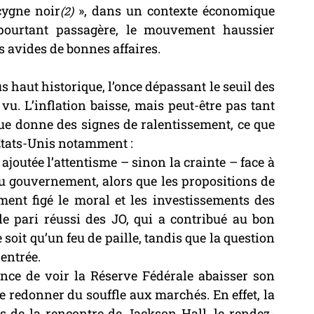
cygne noir
 », dans un contexte économique 
(2)
 pourtant passagère, le mouvement haussier 
 avides de bonnes affaires.
s haut historique, l’once dépassant le seuil des 
u. L’inflation baisse, mais peut-être pas tant 
que donne des signes de ralentissement, ce que 
Etats-Unis notamment :
t ajoutée l’attentisme – sinon la crainte – face à 
 gouvernement, alors que les propositions de 
ment figé le moral et les investissements des 
le pari réussi des JO, qui a contribué au bon 
 soit qu’un feu de paille, tandis que la question 
entrée.
ance de voir la Réserve Fédérale abaisser son 
e redonner du souffle aux marchés. En effet, la 
s de la rencontre de Jackson Hall, le rendez-