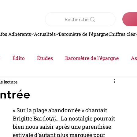
Recherche
nfos Adhérents
Actualités
Baromètre de l'épargne
Chiffres clés
e
Édito
Études
Baromètre de l'épargne
As
e lecture
Analyse
epargne
Actualités
ntrée
« Sur la plage abandonnée » chantait 
Brigitte Bardot
… La nostalgie pourrait 
(1)
bien nous saisir après une parenthèse 
estivale d’autant plus marquée pour 