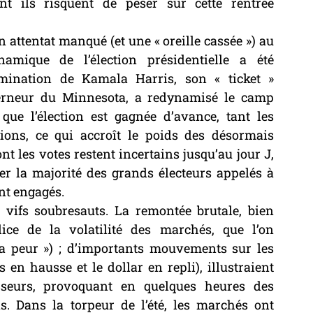
nt ils risquent de peser sur cette rentrée 
 attentat manqué (et une « oreille cassée ») au 
amique de l’élection présidentielle a été 
ination de Kamala Harris, son « ticket » 
erneur du Minnesota, a redynamisé le camp 
ue l’élection est gagnée d’avance, tant les 
ions, ce qui accroît le poids des désormais 
nt les votes restent incertains jusqu’au jour J, 
er la majorité des grands électeurs appelés à 
ont engagés.
vifs soubresauts. La remontée brutale, bien 
ice de la volatilité des marchés, que l’on 
a peur ») ; d’importants mouvements sur les 
n hausse et le dollar en repli), illustraient 
sseurs, provoquant en quelques heures des 
. Dans la torpeur de l’été, les marchés ont 