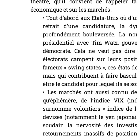
théâtre, qu’il convient de rappeler ta
économique et sur les marchés :
• Tout d’abord aux Etats-Unis où d’un
retrait d’une candidature, la dyn
profondément bouleversée. La nom
présidentiel avec Tim Watz, gouv
démocrate. Cela ne veut pas dire q
électorats campent sur leurs posit
fameux « swing states », ces états do
mais qui contribuent à faire bascul
élire le candidat pour lequel ils se s
• Les marchés ont aussi connu de 
qu’éphémère, de l’indice VIX (ind
surnomme volontiers « indice de l
devises (notamment le yen japonais e
soudain la nervosité des investi
retournements massifs de positions