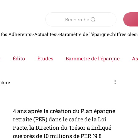
Recherche
nfos Adhérents
Actualités
Baromètre de l'épargne
Chiffres clés
e
Édito
Études
Baromètre de l'épargne
As
ecture
Analyse
epargne
Actualités
4 ans après la création du Plan épargne 
retraite (PER) dans le cadre de la Loi 
Pacte, la Direction du Trésor a indiqué 
que près de 10 millions de PER (9,8 