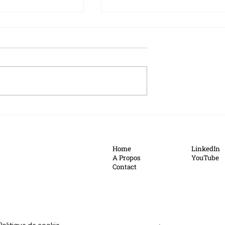
Le Chiffre du mois : 2%
: 1,87 milliard
Home
LinkedIn
A Propos
YouTube
Contact