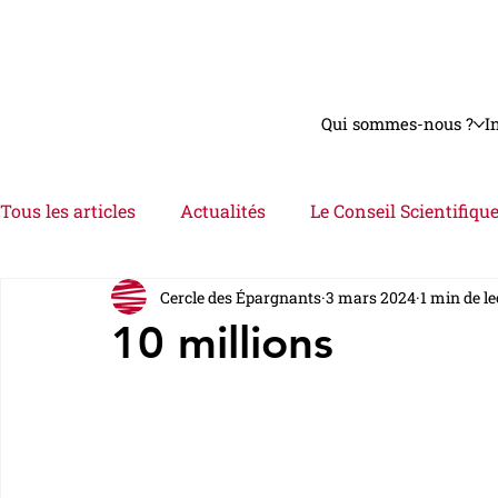
Qui sommes-nous ?
I
Tous les articles
Actualités
Le Conseil Scientifiqu
Cercle des Épargnants
3 mars 2024
1 min de l
Astuces
Interviews
Videos
Le Dossier
10 millions