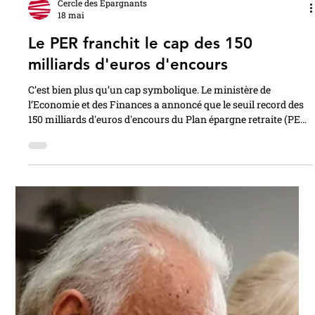
Cercle des Épargnants
18 mai
Le PER franchit le cap des 150
milliards d'euros d'encours
C’est bien plus qu’un cap symbolique. Le ministère de
l’Economie et des Finances a annoncé que le seuil record des
150 milliards d'euros d'encours du Plan épargne retraite (PER)
avait été dépassé fin 2025. Précisément, Bercy dénombre plus
de 12,9 millions de titulaires de PER pour un total de 150,4
milliards d’euros d’encours. Cela s’explique notamment par
une hausse de 20% des encours l’an dernier, avec plus de 20
milliards d’euros de nouveaux versements. Une preuve
suppléme