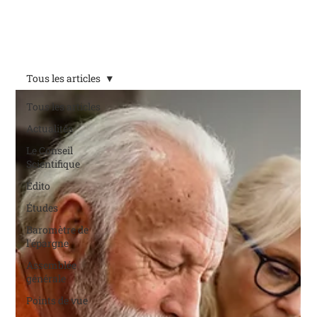
Tous les articles
Tous les articles
Actualités
Le Conseil
Scientifique
Édito
Études
Baromètre de
l'épargne
Assemblée
générale
Points de vue