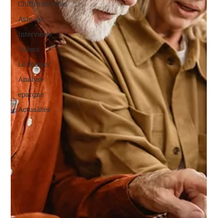
Chiffre du Mois
Astuces
Interviews
Videos
Le Dossier
Analyse
epargne
Actualités