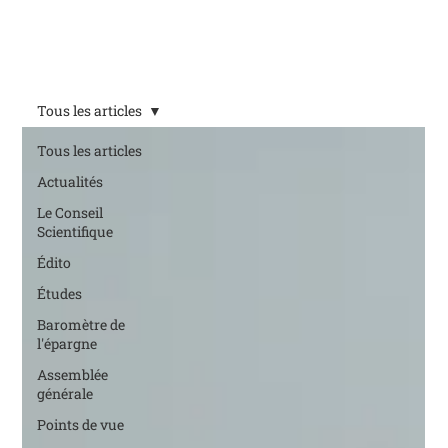
Tous les articles
Tous les articles
Actualités
Le Conseil
Scientifique
Édito
Études
Baromètre de
l'épargne
Assemblée
générale
Points de vue