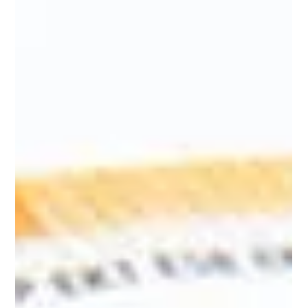
milliards d'euros d'encours
C’est bien plus qu’un cap symbolique. Le ministère de
l’Economie et des Finances a annoncé que le seuil record des
150 milliards d'euros d'encours du Plan épargne retraite (PER)
avait été dépassé fin 2025. Précisément, Bercy dénombre plus
de 12,9 millions de titulaires de PER pour un total de 150,4
milliards d’euros d’encours. Cela s’explique notamment par
une hausse de 20% des encours l’an dernier, avec plus de 20
milliards d’euros de nouveaux versements. Une preuve
suppléme