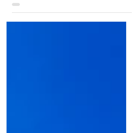
mesurer le « climat de l’épargne »
L’Insee s’apprête à enrichir ses indicateurs conjoncturels avec
un nouvel outil : un indicateur synthétique de « climat de
l’épargne », qui sera publié chaque mois à partir de l’été 2026.
Son objectif est de mieux mesurer les intentions et les
comportements d’épargne des ménages français, un sujet
devenu central depuis la crise sanitaire et le retour de
l’inflation. Jusqu’à présent, les questions liées à l’épargne
étaient intégrées à l’indicateur de confiance des ménages. Mai