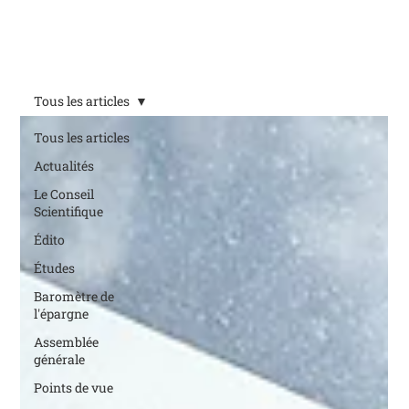
Tous les articles
Tous les articles
Actualités
Le Conseil
Scientifique
Édito
Études
Baromètre de
l'épargne
Assemblée
générale
Points de vue