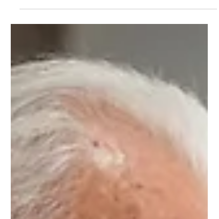
Cercle des Épargnants
16 juin
Les Normands épargnent, les
Franciliens investissent, les Occitans
s’inquiètent
Le nouveau « Baromètre de l’épargne en France et en régions »
réalisé par l’Ifop pour Altaprofits confirme la résilience des
Français face à un environnement économique et
géopolitique dégradé. Malgré les incertitudes, 81 % d’entre eux
déclarent continuer à placer de l’argent sur leurs produits
d’épargne. Mais derrière cette stabilité se cache une tendance
de fond : la recherche de sécurité progresse d’année en année.
Près de huit épargnants sur dix (79 %) privilégient désorm