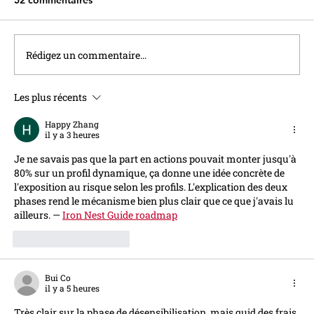
52 commentaires
Rédigez un commentaire...
Plus d’encadrement pour plus d’IA !
Les plus récents
Happy Zhang
il y a 3 heures
Je ne savais pas que la part en actions pouvait monter jusqu'à 
80% sur un profil dynamique, ça donne une idée concrète de 
l'exposition au risque selon les profils. L'explication des deux 
phases rend le mécanisme bien plus clair que ce que j'avais lu 
ailleurs. — 
Iron Nest Guide roadmap
J'aime
Répondre
Bui Co
il y a 5 heures
Très clair sur la phase de désensibilisation, mais quid des frais 