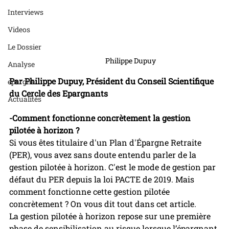
Interviews
Videos
Le Dossier
Philippe Dupuy
Analyse
Par Philippe Dupuy, Président du Conseil Scientifique 
epargne
du Cercle des Epargnants
Actualités
-Comment fonctionne concrètement la gestion 
pilotée à horizon ?
Si vous êtes titulaire d'un Plan d'Épargne Retraite 
(PER), vous avez sans doute entendu parler de la 
gestion pilotée à horizon. C'est le mode de gestion par 
défaut du PER depuis la loi PACTE de 2019. Mais 
comment fonctionne cette gestion pilotée 
concrètement ? On vous dit tout dans cet article.
La gestion pilotée à horizon repose sur une première 
phase de sensibilisation au risque lorsque l’épargnant 