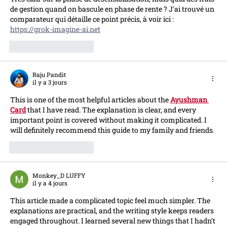
de gestion quand on bascule en phase de rente ? J'ai trouvé un 
comparateur qui détaille ce point précis, à voir ici : 
https://grok-imagine-ai.net
J'aime
Répondre
Raju Pandit
il y a 3 jours
This is one of the most helpful articles about the 
Ayushman 
Card
 that I have read. The explanation is clear, and every 
important point is covered without making it complicated. I 
will definitely recommend this guide to my family and friends.
J'aime
Répondre
Monkey_D LUFFY
il y a 4 jours
This article made a complicated topic feel much simpler. The 
explanations are practical, and the writing style keeps readers 
engaged throughout. I learned several new things that I hadn’t 