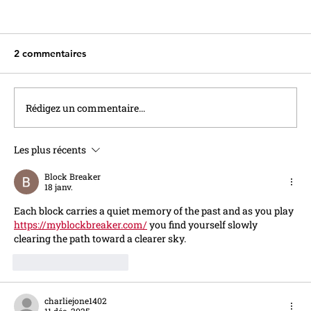
2 commentaires
Rédigez un commentaire...
Les plus récents
Quand une panne de Bercy profite aux
épargnants
Block Breaker
18 janv.
Each block carries a quiet memory of the past and as you play 
https://myblockbreaker.com/
 you find yourself slowly 
clearing the path toward a clearer sky.
J'aime
Répondre
charliejone1402