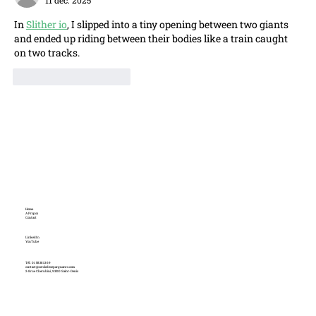
11 déc. 2025
In 
Slither io
, I slipped into a tiny opening between two giants 
and ended up riding between their bodies like a train caught 
on two tracks.
J'aime
Répondre
Home
A Propos
Contact
LinkedIn
YouTube
Tél : 01 58 38 13 69
contact@cercledesepargnants.com
2-8 rue Cherubini, 93210 Saint-Denis