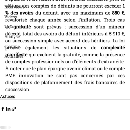
clôture des comptes de défunts ne pourront excéder 
1 
Interviews
% des avoirs
 du défunt, avec un maximum de 
850 €
, 
Videos
revalorisé chaque année selon l’inflation. Trois cas 
de 
gratuité
 sont prévus : succession d’un mineur 
Le Dossier
décédé, total des avoirs du défunt inférieurs à 5 910 €, 
Analyse
ou succession simple avec accord des héritiers. La loi 
epargne
précise également les situations de 
complexité 
manifeste
 qui excluent la gratuité, comme la présence 
Actualités
de comptes professionnels ou d’éléments d’extranéité. 
À noter que le plan épargne avenir climat ou le compte 
PME innovation ne sont pas concernés par ces 
dispositions de plafonnement des frais bancaires de 
succession.
Astuces