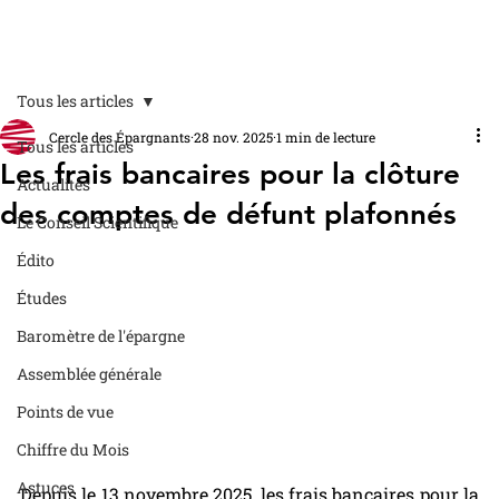
Tous les articles
Cercle des Épargnants
28 nov. 2025
1 min de lecture
Tous les articles
Les frais bancaires pour la clôture
Actualités
des comptes de défunt plafonnés
Le Conseil Scientifique
Édito
Études
Baromètre de l'épargne
Assemblée générale
Points de vue
Chiffre du Mois
Astuces
Depuis le 13 novembre 2025, les frais bancaires pour la 