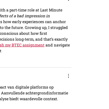
h a part‑time role at Last Minute 
ects of a bad impression in 
ts how early experiences can anchor 
o the future. Growing up, I struggled 
 conscious about how first 
isions long‑term, and that’s exactly 
ish my BTEC assignment
 and navigate 
t
pact van digitale platforms op 
 Aanvullende achtergrondinformatie 
alyse biedt waardevolle context.