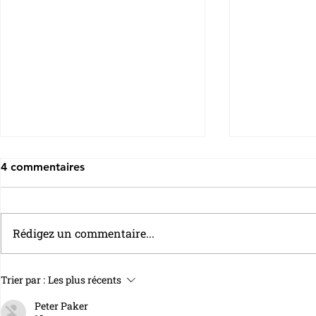
4 commentaires
Rédigez un commentaire...
PER : sortie en rente ou en
Tout savoir 
Trier par :
Les plus récents
capital ?
pilotée
Peter Paker