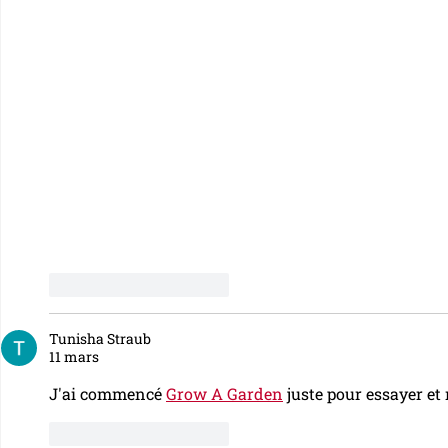
J'aime
Répondre
Tunisha Straub
11 mars
J'ai commencé 
Grow A Garden
 juste pour essayer et
J'aime
Répondre