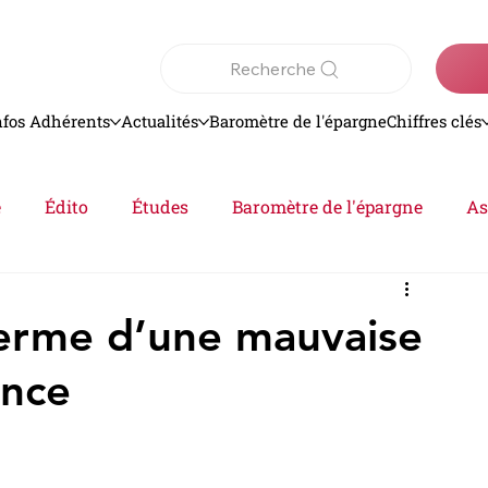
Recherche
nfos Adhérents
Actualités
Baromètre de l'épargne
Chiffres clés
e
Édito
Études
Baromètre de l'épargne
As
Analyse
epargne
Actualités
 terme d’une mauvaise
ance