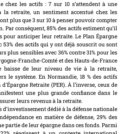
le chez les actifs : 7 sur 10 s’attendent à une 
 la retraite, un sentiment accentué chez les 
sont plus que 3 sur 10 à penser pouvoir compter 
. Par conséquent, 85% des actifs estiment qu’il 
pour anticiper leur retraite. Le Plan Épargne 
 53% des actifs qui y ont déjà souscrit ou sont 
eurs plus sensibles avec 36% contre 31% pour les 
rgogne-Franche-Comté et des Hauts-de-France 
baisse de leur niveau de vie à la retraite, 
rs le système. En Normandie, 18 % des actifs 
d'Épargne Retraite (PER). À l’inverse, ceux de 
nifestent une plus grande confiance dans le 
ssurer leurs revenus à la retraite.
ds d’investissement dédié à la défense nationale 
indépendance en matière de défense, 29% des 
ne partie de leur épargne dans ces fonds. Parmi 
22% réagissent à un contexte international 