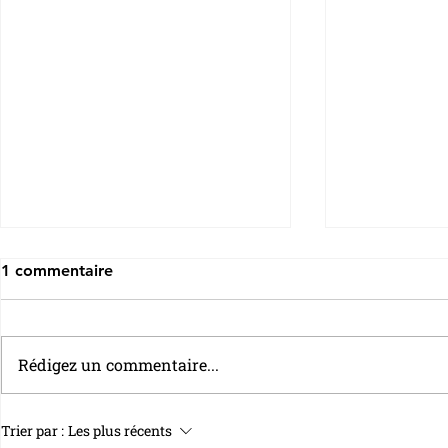
1 commentaire
Rédigez un commentaire...
Le Livret A connaît son pire
Le taux du 
Trier par :
Les plus récents
premier semestre jamais
relevé à 1,