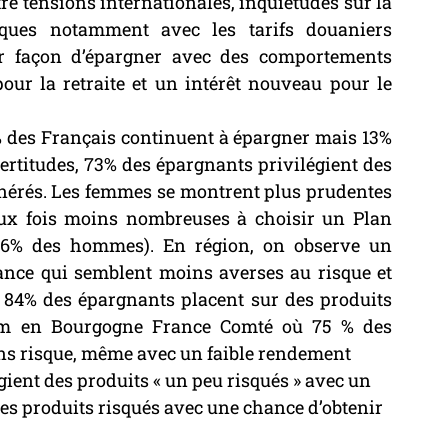
re tensions internationales, inquiétudes sur la 
ques notamment avec les tarifs douaniers 
ur façon d’épargner avec des comportements 
our la retraite et un intérêt nouveau pour le 
des Français continuent à épargner mais 13% 
certitudes, 73% des épargnants privilégient des 
érés. Les femmes se montrent plus prudentes 
x fois moins nombreuses à choisir un Plan 
16% des hommes). En région, on observe un 
rance qui semblent moins averses au risque et 
84% des épargnants placent sur des produits 
dem en Bourgogne France Comté où 75 % des 
ans risque, même avec un faible rendement
égient des produits « un peu risqués » avec un 
es produits risqués avec une chance d’obtenir 