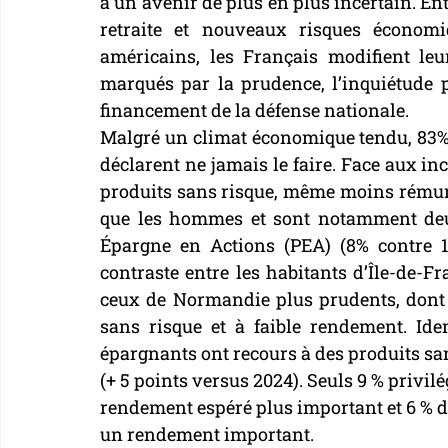
à un avenir de plus en plus incertain. Ent
retraite et nouveaux risques économi
américains, les Français modifient le
marqués par la prudence, l’inquiétude p
financement de la défense nationale.
Malgré un climat économique tendu, 83% 
déclarent ne jamais le faire. Face aux in
produits sans risque, même moins rémun
que les hommes et sont notamment deu
Épargne en Actions (PEA) (8% contre 
contraste entre les habitants d’Île-de-F
ceux de Normandie plus prudents, dont 
sans risque et à faible rendement. I
épargnants ont recours à des produits s
(+ 5 points versus 2024). Seuls 9 % privil
rendement espéré plus important et 6 % d
un rendement important.