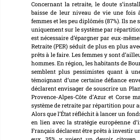
Concernant la retraite, le doute s’instal
baisse de leur niveau de vie une fois à
femmes et les peu diplômés (87%). Ils ne 
uniquement sur le système par répartition
est nécessaire d’épargner par eux-mêmes 
Retraite (PER) séduit de plus en plus avec
prêts à le faire. Les femmes y sont d’aill
hommes. En région, les habitants de Bou
semblent plus pessimistes quant à une 
témoignant d’une certaine défiance enve
déclarent envisager de souscrire un Plan 
Provence-Alpes-Côte d’Azur et Corse ma
système de retraite par répartition pour a
Alors que l’État réfléchit à lancer un fon
en lien avec la stratégie européenne d’
Français déclarent être prêts à investir u
eux, 35% y voient un devoir citoyen, 