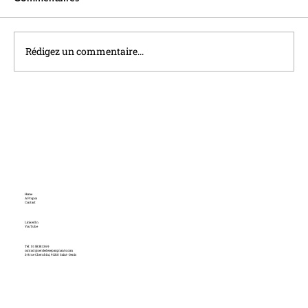
Rédigez un commentaire...
Assurance Vie et Enjeux Climatiques :
Vers une Stratégie d'« Antifragilité »
Home
A Propos
Contact
LinkedIn
YouTube
Tél : 01 58 38 13 69
contact@cercledesepargnants.com
2-8 rue Cherubini, 93210 Saint-Denis