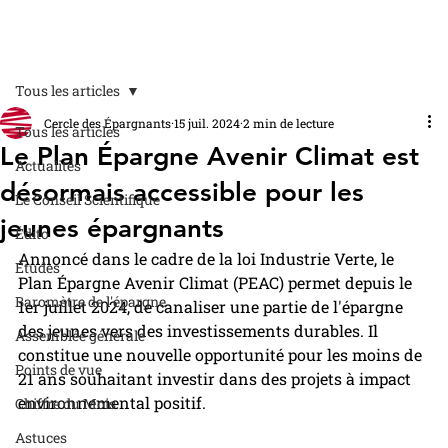
Tous les articles
Cercle des Épargnants
15 juil. 2024
2 min de lecture
Tous les articles
Le Plan Épargne Avenir Climat est
Actualités
désormais accessible pour les
Le Conseil Scientifique
jeunes épargnants
Édito
Annoncé dans le cadre de la loi Industrie Verte, le 
Études
Plan Épargne Avenir Climat (PEAC) permet depuis le 
Baromètre de l'épargne
1er juillet 2024, de canaliser une partie de l'épargne 
des jeunes vers des investissements durables. Il 
Assemblée générale
constitue une nouvelle opportunité pour les moins de 
Points de vue
21 ans souhaitant investir dans des projets à impact 
environnemental positif.
Chiffre du Mois
Astuces