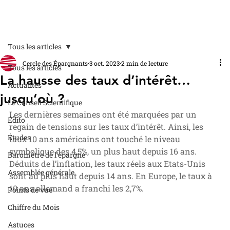
Tous les articles
Cercle des Épargnants
3 oct. 2023
2 min de lecture
Tous les articles
La hausse des taux d’intérêt…
Actualités
jusqu’où ?
Le Conseil Scientifique
Les dernières semaines ont été marquées par un 
Édito
regain de tensions sur les taux d’intérêt. Ainsi, les 
Études
taux 10 ans américains ont touché le niveau 
symbolique des 4,5%, un plus haut depuis 16 ans. 
Baromètre de l'épargne
Déduits de l’inflation, les taux réels aux Etats-Unis 
Assemblée générale
sont au plus haut depuis 14 ans. En Europe, le taux à 
10 ans allemand a franchi les 2,7%.
Points de vue
Chiffre du Mois
Astuces