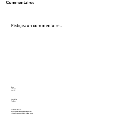
Commentaires
Rédigez un commentaire...
Le taux du Livret A sera relevé à 1,7%
au 1er Août
Home
A Propos
Contact
LinkedIn
YouTube
Tél : 01 58 38 13 69
contact@cercledesepargnants.com
2-8 rue Cherubini, 93210 Saint-Denis