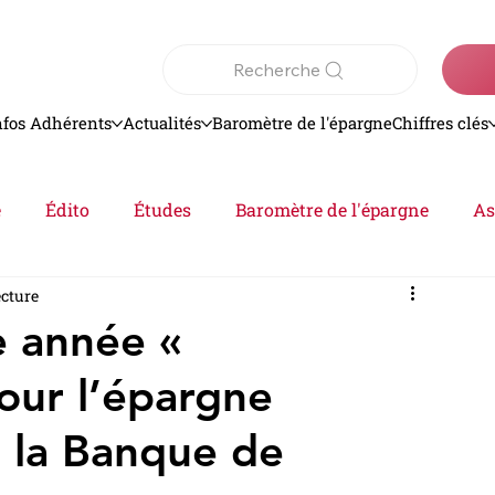
Recherche
nfos Adhérents
Actualités
Baromètre de l'épargne
Chiffres clés
e
Édito
Études
Baromètre de l'épargne
As
ecture
Analyse
epargne
Actualités
e année «
our l’épargne
 la Banque de