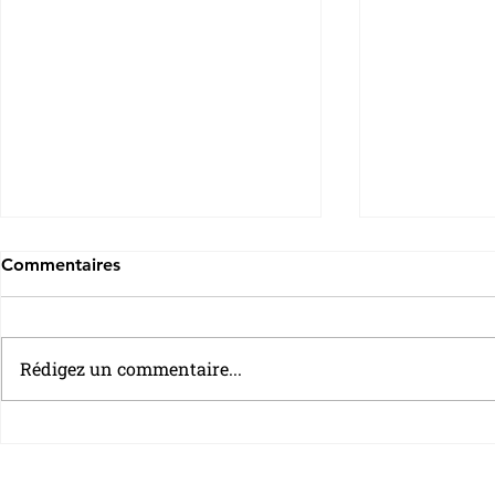
Commentaires
Rédigez un commentaire...
Retraites : l’OCDE appelle la
Financement
France à travailler plus
de la dépen
longtemps
Français su