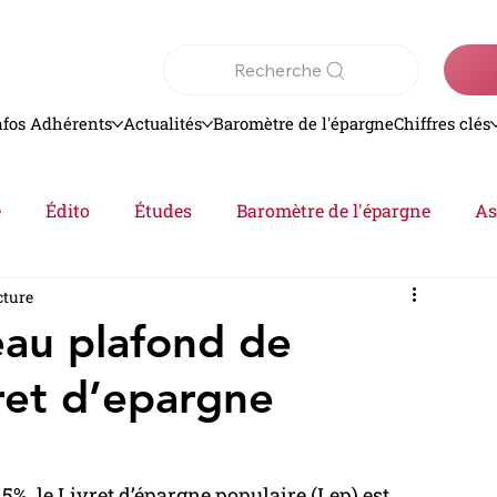
Recherche
nfos Adhérents
Actualités
Baromètre de l'épargne
Chiffres clés
e
Édito
Études
Baromètre de l'épargne
As
cture
Analyse
epargne
Actualités
eau plafond de
ret d’epargne
, le Livret d’épargne populaire (Lep) est 