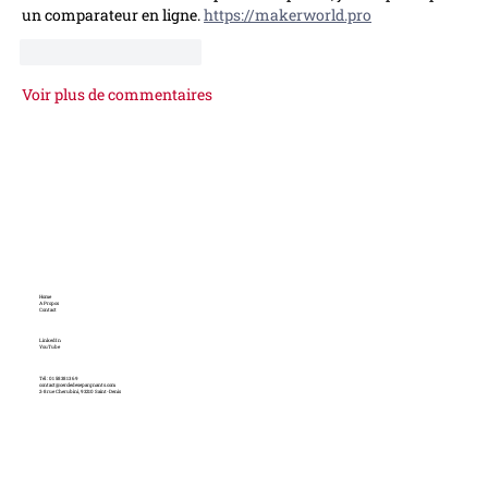
un comparateur en ligne. 
https://makerworld.pro
J'aime
Répondre
Voir plus de commentaires
Home
A Propos
Contact
LinkedIn
YouTube
Tél : 01 58 38 13 69
contact@cercledesepargnants.com
2-8 rue Cherubini, 93210 Saint-Denis