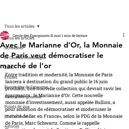
Tous les articles
Cercle des Épargnants
31 mai
1 min de lecture
Tous les articles
Avec le Marianne d’Or, la Monnaie
Actualités
de Paris veut démocratiser le
Le Conseil Scientifique
marché de l’or
Édito
Entre tradition et modernité, la Monnaie de Paris 
Études
lancera à destination du grand public le 16 juin 
Baromètre de l'épargne
prochain, une nouvelle collection qui devrait ravir les 
épargnants : le Marianne d’Or. Cette nouvelle 
Assemblée générale
monnaie d’investissement, aussi appelée Bullion, a 
Points de vue
pour ambition de «démocratiser et moderniser le 
marché de l’or en France», selon le PDG de la Monnaie 
Chiffre du Mois
de Paris, Marc Schwartz. Comme le rappelle 
Astuces