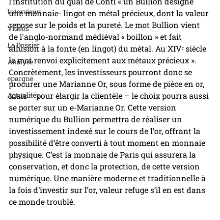
l’institution du quai de Conti « un Bullion désigne 
Interviews
une monnaie- lingot en métal précieux, dont la valeur 
repose sur le poids et la pureté. Le mot Bullion vient 
Videos
de l'anglo-normand médiéval « boillon » et fait 
Le Dossier
allusion à la fonte (en lingot) du métal. Au XIVᵉ siècle 
le mot renvoi explicitement aux métaux précieux ». 
Analyse
Concrètement, les investisseurs pourront donc se 
epargne
procurer une Marianne Or, sous forme de pièce en or, 
Actualités
mais – pour élargir la clientèle – le choix pourra aussi 
se porter sur un e-Marianne Or. Cette version 
numérique du Bullion permettra de réaliser un 
investissement indexé sur le cours de l’or, offrant la 
possibilité d’être converti à tout moment en monnaie 
physique. C’est la monnaie de Paris qui assurera la 
conservation, et donc la protection, de cette version 
numérique. Une manière moderne et traditionnelle à 
la fois d’investir sur l’or, valeur refuge s’il en est dans 
ce monde troublé.