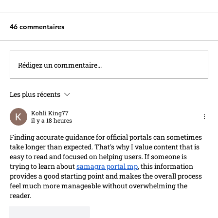
46 commentaires
Rédigez un commentaire...
Les plus récents
Le Livret A va contribuer au financement
du nouveau nucléaire
Kohli King77
il y a 18 heures
Finding accurate guidance for official portals can sometimes 
take longer than expected. That's why I value content that is 
easy to read and focused on helping users. If someone is 
trying to learn about 
samagra portal mp
, this information 
provides a good starting point and makes the overall process 
feel much more manageable without overwhelming the 
reader.
J'aime
Répondre