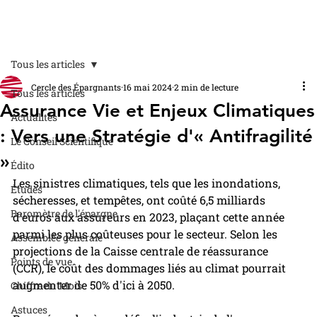
Tous les articles
Cercle des Épargnants
16 mai 2024
2 min de lecture
Tous les articles
Assurance Vie et Enjeux Climatiques
Actualités
: Vers une Stratégie d'« Antifragilité
Le Conseil Scientifique
»
Édito
Les sinistres climatiques, tels que les inondations, 
Études
sécheresses, et tempêtes, ont coûté 6,5 milliards 
Baromètre de l'épargne
d’euros aux assureurs en 2023, plaçant cette année 
parmi les plus coûteuses pour le secteur. Selon les 
Assemblée générale
projections de la Caisse centrale de réassurance 
Points de vue
(CCR), le coût des dommages liés au climat pourrait 
augmenter de 50% d'ici à 2050.
Chiffre du Mois
Astuces