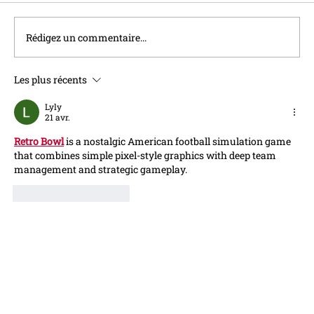
Rédigez un commentaire...
Les plus récents
Le taux du Livret A sera relevé à 1,7%
au 1er Août
Lyly
21 avr.
Retro Bowl
 is a nostalgic American football simulation game 
that combines simple pixel-style graphics with deep team 
management and strategic gameplay.
J'aime
Répondre